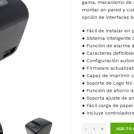
gama, mecanismo de al
montar en pared y cue
opción de interfaces Se
● Fácil de instalar en 
● Sistema inteligente 
● Función de alarma d
● Caracteres definible
● Configuración autom
● Firmware actualiza
● Capaz de imprimir 
● Soporte de Logo NV
● Función de ahorro d
● Soporta ajuste de a
● Fácil carga de papel
● Incluye controlador
ADD TO 