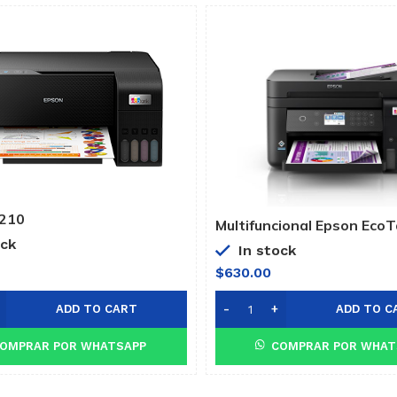
3210
Multifuncional Epson Eco
L6270
ock
In stock
$
630.00
ADD TO CART
ADD TO C
OMPRAR POR WHATSAPP
COMPRAR POR WHAT