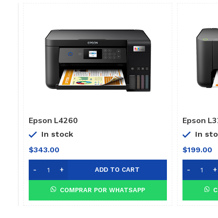
Epson L4260
Epson L
In stock
In st
$
343.00
$
199.00
ADD TO CART
COMPRAR POR WHATSAPP
C