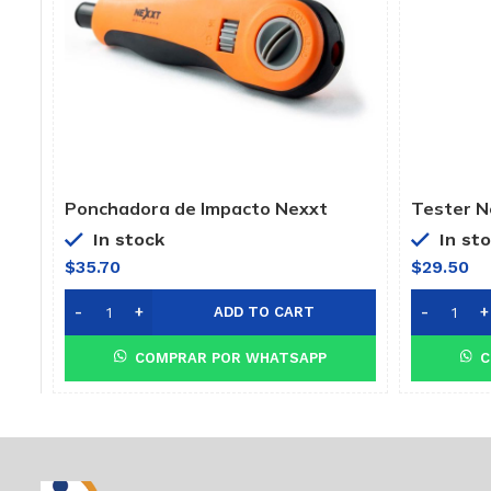
Ponchadora de Impacto Nexxt
Tester N
110/88
cables
In stock
In st
$
35.70
$
29.50
ADD TO CART
COMPRAR POR WHATSAPP
C