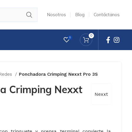
Nosotros
Blog
Contáctanos
0
0
 Redes
Ponchadora Crimping Nexxt Pro 3S
a Crimping Nexxt
Nexxt
on trinquete y prensa terminal convierte la