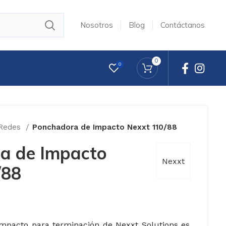
Nosotros
Blog
Contáctanos
0
0
 Redes
Ponchadora de Impacto Nexxt 110/88
a de Impacto
Nexxt
/88
impacto para terminación de Nexxt Solutions es