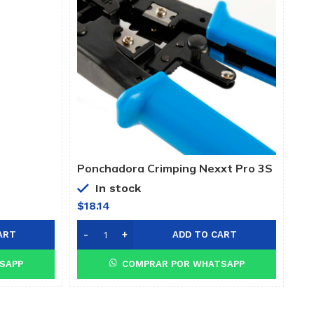
Ponchadora Crimping Nexxt Pro 3S
In stock
$
18.14
ART
ADD TO CART
SAPP
COMPRAR POR WHATSAPP