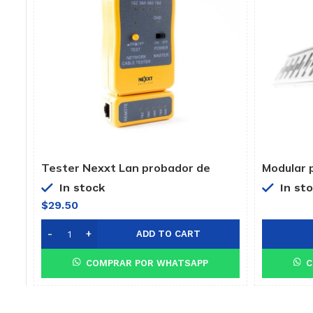
Tester Nexxt Lan probador de
Modular 
cables
PNEL6A2
In stock
In st
$
29.50
ADD TO CART
COMPRAR POR WHATSAPP
C